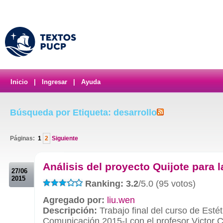
Inicio
|
Ingresar
|
Ayuda
Búsqueda por Etiqueta: desarrollo
Páginas:
1
2
Siguiente
.
Análisis del proyecto Quijote para l
27/06
2015
Ranking: 3.2
/5.0 (95 votos)
Agregado por:
liu.wen
Descripción:
Trabajo final del curso de Estét
Comunicación 2015-I con el profesor Victor C