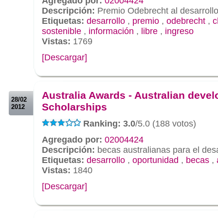
Agregado por:
02004424
Descripción:
Premio Odebrecht al desarrollo
Etiquetas:
desarrollo
,
premio
,
odebrecht
,
c
sostenible
,
información
,
libre
,
ingreso
Vistas:
1769
[Descargar]
.
.
Australia Awards - Australian deve
28/02
Scholarships
2012
Ranking: 3.0
/5.0 (188 votos)
Agregado por:
02004424
Descripción:
becas australianas para el des
Etiquetas:
desarrollo
,
oportunidad
,
becas
,
Vistas:
1840
[Descargar]
.
.