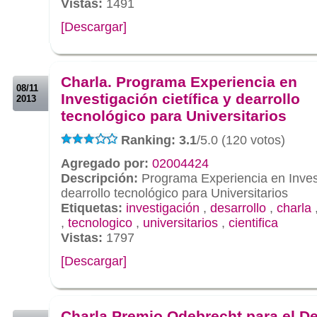
Vistas:
1491
[Descargar]
.
.
Charla. Programa Experiencia en
08/11
Investigación cietífica y dearrollo
2013
tecnológico para Universitarios
Ranking: 3.1
/5.0 (120 votos)
Agregado por:
02004424
Descripción:
Programa Experiencia en Investi
dearrollo tecnológico para Universitarios
Etiquetas:
investigación
,
desarrollo
,
charla
,
tecnologico
,
universitarios
,
cientifica
Vistas:
1797
[Descargar]
.
.
Charla Premio Odebrecht para el De