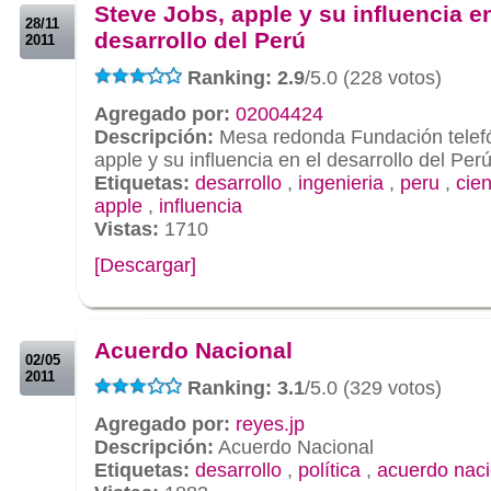
Steve Jobs, apple y su influencia en
28/11
desarrollo del Perú
2011
Ranking: 2.9
/5.0 (228 votos)
Agregado por:
02004424
Descripción:
Mesa redonda Fundación telefó
apple y su influencia en el desarrollo del Per
Etiquetas:
desarrollo
,
ingenieria
,
peru
,
cie
apple
,
influencia
Vistas:
1710
[Descargar]
.
.
Acuerdo Nacional
02/05
2011
Ranking: 3.1
/5.0 (329 votos)
Agregado por:
reyes.jp
Descripción:
Acuerdo Nacional
Etiquetas:
desarrollo
,
política
,
acuerdo naci