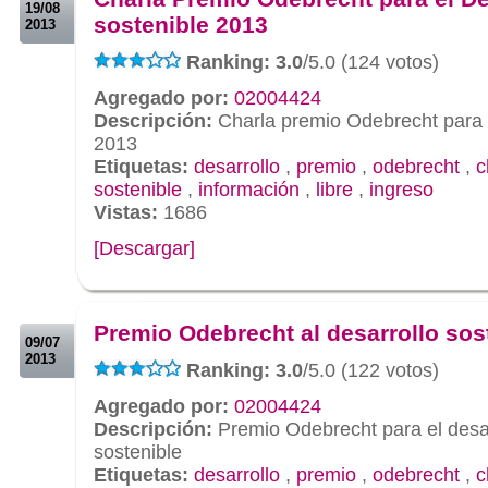
19/08
sostenible 2013
2013
Ranking: 3.0
/5.0 (124 votos)
Agregado por:
02004424
Descripción:
Charla premio Odebrecht para e
2013
Etiquetas:
desarrollo
,
premio
,
odebrecht
,
c
sostenible
,
información
,
libre
,
ingreso
Vistas:
1686
[Descargar]
.
.
Premio Odebrecht al desarrollo sos
09/07
2013
Ranking: 3.0
/5.0 (122 votos)
Agregado por:
02004424
Descripción:
Premio Odebrecht para el desar
sostenible
Etiquetas:
desarrollo
,
premio
,
odebrecht
,
c