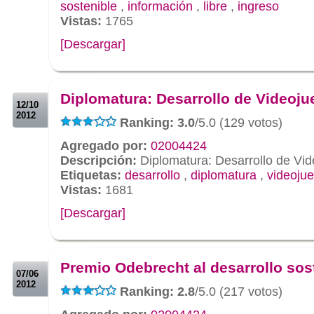
sostenible
,
información
,
libre
,
ingreso
Vistas:
1765
[Descargar]
.
.
Diplomatura: Desarrollo de Videoj
12/10
2012
Ranking: 3.0
/5.0 (129 votos)
Agregado por:
02004424
Descripción:
Diplomatura: Desarrollo de Vi
Etiquetas:
desarrollo
,
diplomatura
,
videoju
Vistas:
1681
[Descargar]
.
.
Premio Odebrecht al desarrollo sos
07/06
2012
Ranking: 2.8
/5.0 (217 votos)