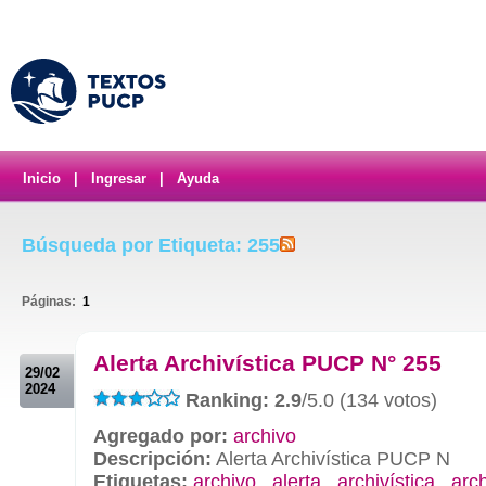
Inicio
|
Ingresar
|
Ayuda
Búsqueda por Etiqueta: 255
Páginas:
1
.
Alerta Archivística PUCP N° 255
29/02
2024
Ranking: 2.9
/5.0 (134 votos)
Agregado por:
archivo
Descripción:
Alerta Archivística PUCP N
Etiquetas:
archivo
,
alerta
,
archivística
,
arc