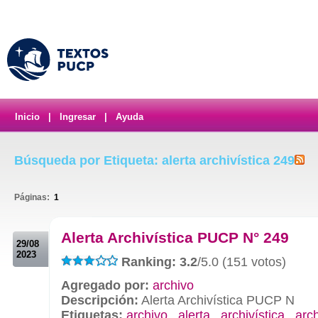
Inicio
|
Ingresar
|
Ayuda
Búsqueda por Etiqueta: alerta archivística 249
Páginas:
1
.
Alerta Archivística PUCP N° 249
29/08
2023
Ranking: 3.2
/5.0 (151 votos)
Agregado por:
archivo
Descripción:
Alerta Archivística PUCP N
Etiquetas:
archivo
,
alerta
,
archivística
,
arc