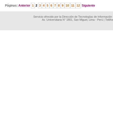
Páginas:
Anterior
1
2
3
4
5
6
7
8
9
10
11
12
Siguiente
Servicio ofrecido por la Dirección de Tecnologías de Información
Av. Universitaria N° 1801, San Miguel, Lima - Perú | Teléf