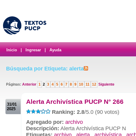
Inicio
|
Ingresar
|
Ayuda
Búsqueda por Etiqueta: alerta
Páginas:
Anterior
1
2
3
4
5
6
7
8
9
10
11
12
Siguiente
.
Alerta Archivística PUCP N° 266
31/01
2025
Ranking: 2.8
/5.0 (90 votos)
Agregado por:
archivo
Descripción:
Alerta Archivística PUCP N
Etiquetas:
archivo
,
alerta
,
archivística
,
arc