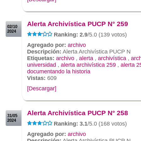
.
.
Alerta Archivística PUCP N° 259
02/10
2024
Ranking: 2.9
/5.0 (139 votos)
Agregado por:
archivo
Descripción:
Alerta Archivística PUCP N
Etiquetas:
archivo
,
alerta
,
archivística
,
arc
universidad
,
alerta archivística 259
,
alerta 2
documentando la historia
Vistas:
609
[Descargar]
.
.
Alerta Archivística PUCP N° 258
31/05
2024
Ranking: 3.1
/5.0 (168 votos)
Agregado por:
archivo
Descripción:
Alerta Archivística PUCP N