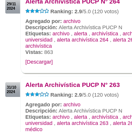
Alerta Archivística PUCP N° 264
29/11
2024
Ranking: 2.9
/5.0 (120 votos)
Agregado por:
archivo
Descripción:
Alerta Archivística PUCP N
Etiquetas:
archivo
,
alerta
,
archivística
,
arc
universidad
,
alerta archivística 264
,
alerta 2
archivística
Vistas:
863
[Descargar]
.
.
Alerta Archivística PUCP N° 263
31/10
2024
Ranking: 2.9
/5.0 (120 votos)
Agregado por:
archivo
Descripción:
Alerta Archivística PUCP N
Etiquetas:
archivo
,
alerta
,
archivística
,
arc
universidad
,
alerta archivística 263
,
alerta 2
médico