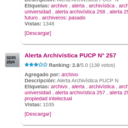
Etiquetas:
archivo
,
alerta
,
archivística
,
arc
universidad
,
alerta archivística 258
,
alerta 2
futuro
,
archiveros: pasado
Vistas:
1348
[Descargar]
.
.
Alerta Archivística PUCP N° 257
02/05
2024
Ranking: 2.8
/5.0 (138 votos)
Agregado por:
archivo
Descripción:
Alerta Archivística PUCP N
Etiquetas:
archivo
,
alerta
,
archivística
,
arc
universidad
,
alerta archivística 257
,
alerta 2
propiedad intelectual
Vistas:
1035
[Descargar]
.