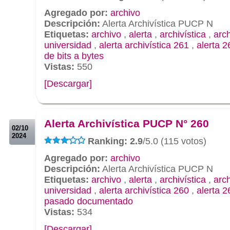
Agregado por:
archivo
Descripción:
Alerta Archivística PUCP N
Etiquetas:
archivo
,
alerta
,
archivística
,
arc
universidad
,
alerta archivística 261
,
alerta 2
de bits a bytes
Vistas:
550
[Descargar]
.
.
Alerta Archivística PUCP N° 260
02/10
2024
Ranking: 2.9
/5.0 (115 votos)
Agregado por:
archivo
Descripción:
Alerta Archivística PUCP N
Etiquetas:
archivo
,
alerta
,
archivística
,
arc
universidad
,
alerta archivística 260
,
alerta 2
pasado documentado
Vistas:
534
[Descargar]