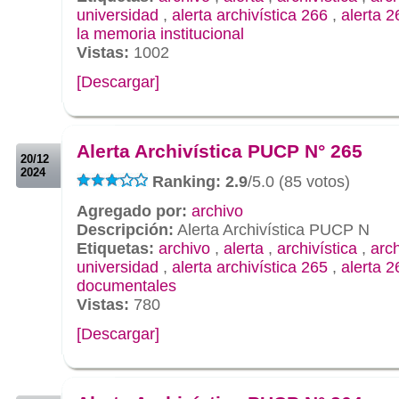
universidad
,
alerta archivística 266
,
alerta 2
la memoria institucional
Vistas:
1002
[Descargar]
.
.
Alerta Archivística PUCP N° 265
20/12
2024
Ranking: 2.9
/5.0 (85 votos)
Agregado por:
archivo
Descripción:
Alerta Archivística PUCP N
Etiquetas:
archivo
,
alerta
,
archivística
,
arc
universidad
,
alerta archivística 265
,
alerta 2
documentales
Vistas:
780
[Descargar]
.
.