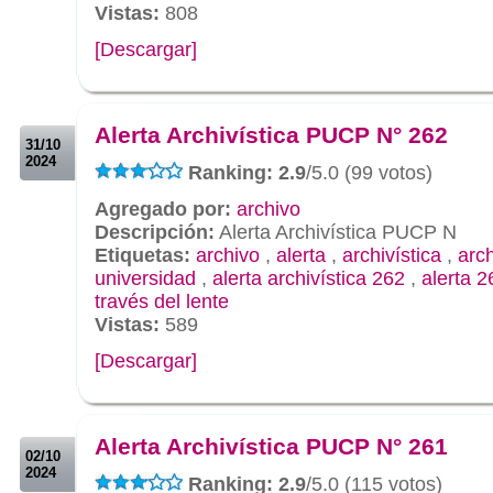
Vistas:
808
[Descargar]
.
.
Alerta Archivística PUCP N° 262
31/10
2024
Ranking: 2.9
/5.0 (99 votos)
Agregado por:
archivo
Descripción:
Alerta Archivística PUCP N
Etiquetas:
archivo
,
alerta
,
archivística
,
arc
universidad
,
alerta archivística 262
,
alerta 2
través del lente
Vistas:
589
[Descargar]
.
.
Alerta Archivística PUCP N° 261
02/10
2024
Ranking: 2.9
/5.0 (115 votos)