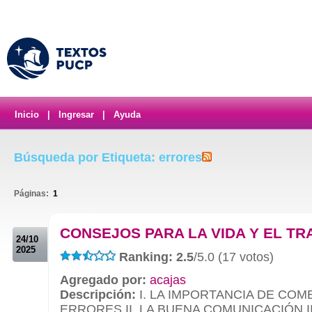
Inicio
|
Ingresar
|
Ayuda
Búsqueda por Etiqueta: errores
Páginas:
1
.
CONSEJOS PARA LA VIDA Y EL T
24/10
2025
Ranking: 2.5
/5.0 (17 votos)
Agregado por:
acajas
Descripción:
I. LA IMPORTANCIA DE COM
ERRORES II. LA BUENA COMUNICACIÓN II