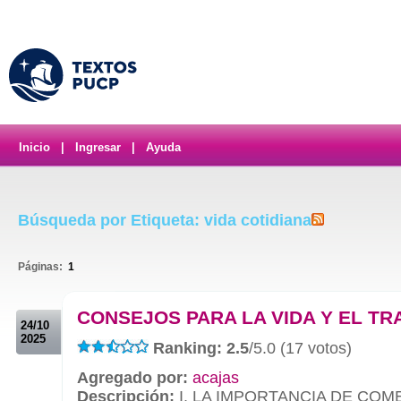
Inicio
|
Ingresar
|
Ayuda
Búsqueda por Etiqueta: vida cotidiana
Páginas:
1
.
CONSEJOS PARA LA VIDA Y EL T
24/10
2025
Ranking: 2.5
/5.0 (17 votos)
Agregado por:
acajas
Descripción:
I. LA IMPORTANCIA DE COM