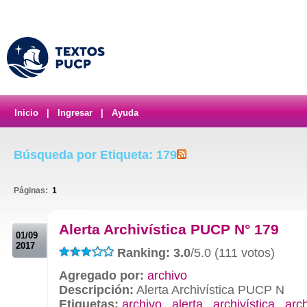
Inicio
|
Ingresar
|
Ayuda
Búsqueda por Etiqueta: 179
Páginas:
1
.
Alerta Archivística PUCP N° 179
01/09
2017
Ranking: 3.0
/5.0 (111 votos)
Agregado por:
archivo
Descripción:
Alerta Archivística PUCP N
Etiquetas:
archivo
,
alerta
,
archivística
,
arc