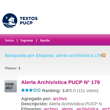
Inicio
|
Ingresar
|
Ayuda
Búsqueda por Etiqueta: alerta archivística 179
Páginas:
1
.
Alerta Archivística PUCP N° 179
01/09
2017
Ranking: 3.0
/5.0 (111 votos)
Agregado por:
archivo
Descripción:
Alerta Archivística PUCP N
Etiquetas:
archivo
,
alerta
,
archivística
,
arc