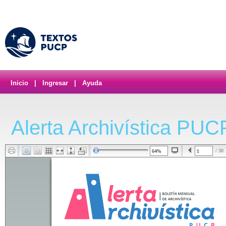
Inicio
|
Ingresar
|
Ayuda
Alerta Archivística PUC
/ 30