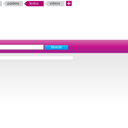
paideia
textos
videos