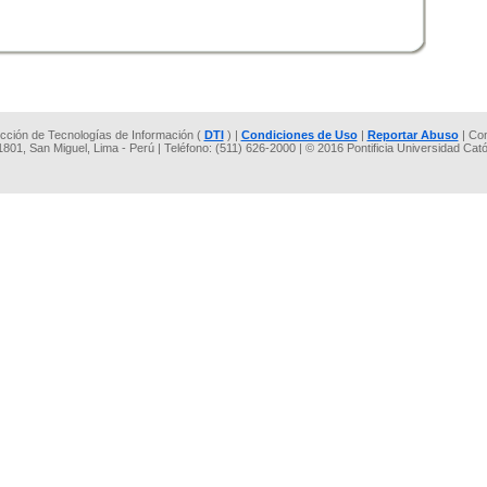
rección de Tecnologías de Información (
DTI
) |
Condiciones de Uso
|
Reportar Abuso
| Co
 1801, San Miguel, Lima - Perú | Teléfono: (511) 626-2000 | © 2016 Pontificia Universidad Cat