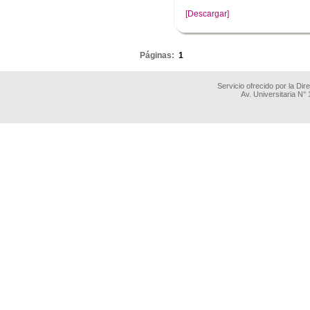
[Descargar]
.
Páginas:
1
Servicio ofrecido por la Di
Av. Universitaria N°