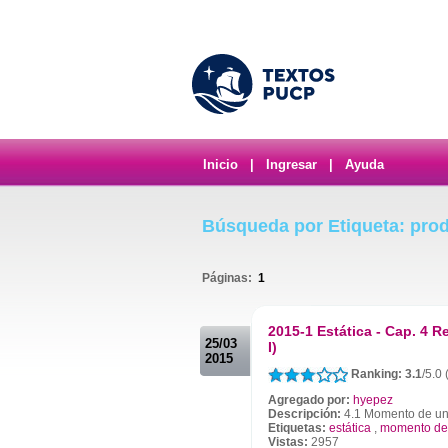
Inicio
|
Ingresar
|
Ayuda
Búsqueda por Etiqueta: prod
Páginas:
1
.
2015-1 Estática - Cap. 4 R
25/03
I)
2015
Ranking: 3.1
/5.0
Agregado por:
hyepez
Descripción:
4.1 Momento de un
Etiquetas:
estática
,
momento de 
Vistas:
2957