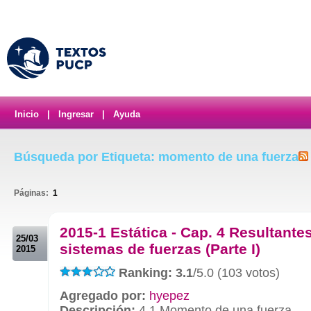
Inicio
|
Ingresar
|
Ayuda
Búsqueda por Etiqueta: momento de una fuerza
Páginas:
1
.
2015-1 Estática - Cap. 4 Resultante
25/03
sistemas de fuerzas (Parte I)
2015
Ranking: 3.1
/5.0 (103 votos)
Agregado por:
hyepez
Descripción:
4.1 Momento de una fuerza