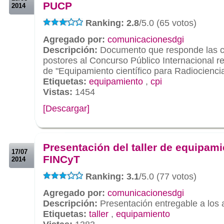
PUCP
2014
Ranking: 2.8
/5.0 (65 votos)
Agregado por:
comunicacionesdgi
Descripción:
Documento que responde las co
postores al Concurso Público Internacional r
de "Equipamiento científico para Radiocienci
Etiquetas:
equipamiento
,
cpi
Vistas:
1454
[Descargar]
.
.
Presentación del taller de equipam
17/07
FINCyT
2014
Ranking: 3.1
/5.0 (77 votos)
Agregado por:
comunicacionesdgi
Descripción:
Presentación entregable a los 
Etiquetas:
taller
,
equipamiento