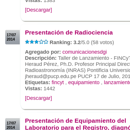
Vistas:
1383
[Descargar]
.
.
Presentación de Radiociencia
17/07
2014
Ranking: 3.2
/5.0 (58 votos)
Agregado por:
comunicacionesdgi
Descripción:
Taller de Lanzamiento - FINCy
Heraud Pérez, Ph.D. Profesor Principal Directo
Radioastronomía (INRAS) Pontificia Universi
jheraud@pucp.edu.pe PUCP 17 de Julio, 20
Etiquetas:
fincyt
,
equipamiento
,
lanzamient
Vistas:
1442
[Descargar]
.
.
Presentación de Equipamiento del
17/07
Laboratorio para el Registro, diagn
2014