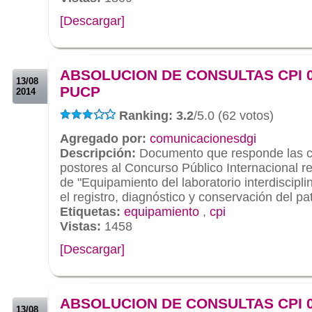
[Descargar]
.
.
ABSOLUCION DE CONSULTAS CPI 0
13/08
PUCP
2014
Ranking: 3.2
/5.0 (62 votos)
Agregado por:
comunicacionesdgi
Descripción:
Documento que responde las co
postores al Concurso Público Internacional r
de "Equipamiento del laboratorio interdiscipli
el registro, diagnóstico y conservación del pa
Etiquetas:
equipamiento
,
cpi
Vistas:
1458
[Descargar]
.
.
ABSOLUCION DE CONSULTAS CPI 0
13/08