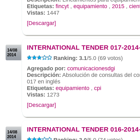
Etiquetas:
fincyt
,
equipamiento
,
2015
,
cien
Vistas:
1447
[Descargar]
.
.
INTERNATIONAL TENDER 017-2014
14/08
2014
Ranking: 3.1
/5.0 (69 votos)
Agregado por:
comunicacionesdgi
Descripción:
Absolución de consultas del c
017 en inglés
Etiquetas:
equipamiento
,
cpi
Vistas:
1273
[Descargar]
.
.
INTERNATIONAL TENDER 016-2014
14/08
2014
Ranking: 3.0
/5.0 (74 votos)