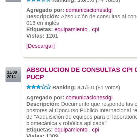
Agregado por:
comunicacionesdgi
Descripción:
Absolución de consultas al co
016 en inglés
Etiquetas:
equipamiento
,
cpi
Vistas:
1201
[Descargar]
.
.
ABSOLUCION DE CONSULTAS CPI 0
13/08
PUCP
2014
Ranking: 3.1
/5.0 (81 votos)
Agregado por:
comunicacionesdgi
Descripción:
Documento que responde las co
postores al Concurso Público Internacional r
de "Adquisición de equipos para el laboratori
biomecánica y robótica aplicada"
Etiquetas:
equipamiento
,
cpi
Vistas:
1309