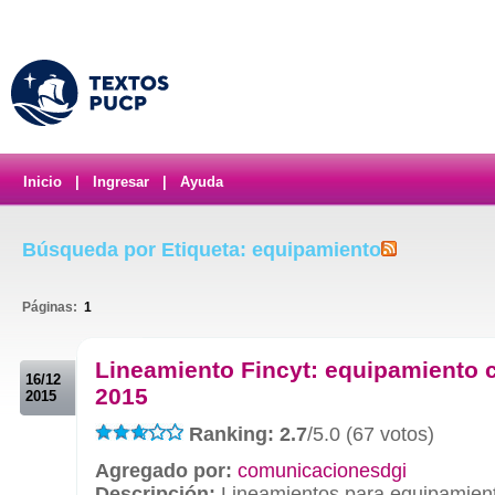
Inicio
|
Ingresar
|
Ayuda
Búsqueda por Etiqueta: equipamiento
Páginas:
1
.
Lineamiento Fincyt: equipamiento c
16/12
2015
2015
Ranking: 2.7
/5.0 (67 votos)
Agregado por:
comunicacionesdgi
Descripción:
Lineamientos para equipamiento