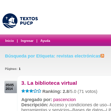
Inicio
|
Ingresar
|
Ayuda
Búsqueda por Etiqueta: revistas electrónicas
Páginas:
1
.
3. La biblioteca virtual
05/05
2014
Ranking: 2.8
/5.0 (71 votos)
Agregado por:
pascencion
Descripción:
Acceso y condiciones de uso--
herramientas y servicios--Bases de datos--Lib