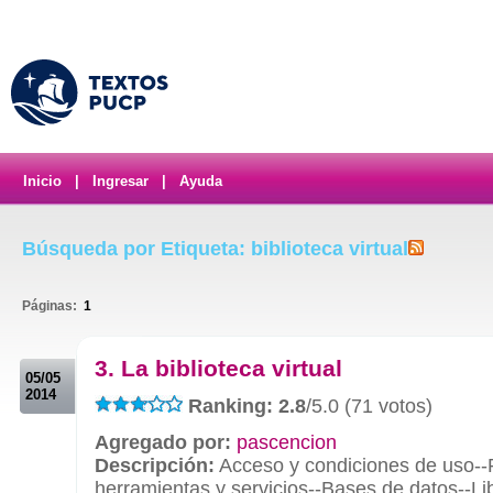
Inicio
|
Ingresar
|
Ayuda
Búsqueda por Etiqueta: biblioteca virtual
Páginas:
1
.
3. La biblioteca virtual
05/05
2014
Ranking: 2.8
/5.0 (71 votos)
Agregado por:
pascencion
Descripción:
Acceso y condiciones de uso--
herramientas y servicios--Bases de datos--Lib