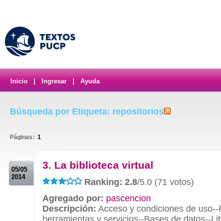
Inicio
|
Ingresar
|
Ayuda
Búsqueda por Etiqueta: repositorios
Páginas:
1
.
3. La biblioteca virtual
05/05
2014
Ranking: 2.8
/5.0 (71 votos)
Agregado por:
pascencion
Descripción:
Acceso y condiciones de uso--
herramientas y servicios--Bases de datos--Lib