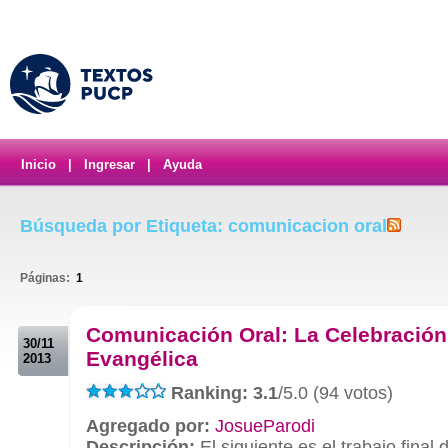
Inicio
|
Ingresar
|
Ayuda
Búsqueda por Etiqueta: comunicacion oral
Páginas:
1
.
Comunicación Oral: La Celebración
30/11
Evangélica
2013
Ranking: 3.1
/5.0 (94 votos)
Agregado por:
JosueParodi
Descripción:
El siguiente es el trabajo final 