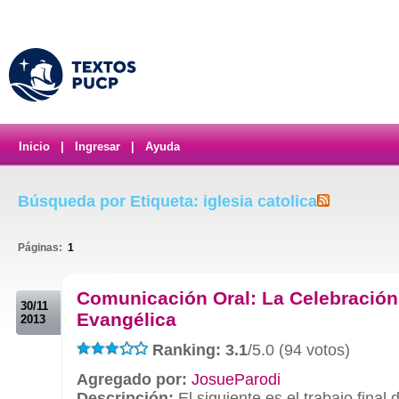
Inicio
|
Ingresar
|
Ayuda
Búsqueda por Etiqueta: iglesia catolica
Páginas:
1
.
Comunicación Oral: La Celebración
30/11
Evangélica
2013
Ranking: 3.1
/5.0 (94 votos)
Agregado por:
JosueParodi
Descripción:
El siguiente es el trabajo final 