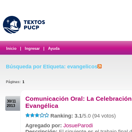
Inicio
|
Ingresar
|
Ayuda
Búsqueda por Etiqueta: evangelicos
Páginas:
1
.
Comunicación Oral: La Celebración
30/11
Evangélica
2013
Ranking: 3.1
/5.0 (94 votos)
Agregado por:
JosueParodi
Descripción:
El siguiente es el trabajo final 