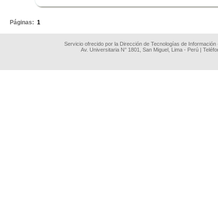
.
Páginas:
1
Servicio ofrecido por la Dirección de Tecnologías de Información
Av. Universitaria N° 1801, San Miguel, Lima - Perú | Teléf