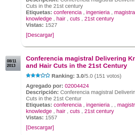
Cuts in the 21st century
Etiquetas:
conferencia
,
ingenieria
,
magistra
knowledge
,
hair
,
cuts
,
21st century
Vistas:
1527
[Descargar]
.
.
Conferencia magistral Delivering 
08/11
and Hair Cuts in the 21st Century
2013
Ranking: 3.0
/5.0 (151 votos)
Agregado por:
02004424
Descripción:
Conferencia magistral Deliver
Cuts in the 21st Centur
Etiquetas:
conferencia
,
ingenieria
,
,
magist
knowledge
,
hair
,
cuts
,
21st century
Vistas:
1557
[Descargar]