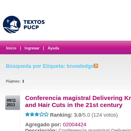
Inicio
|
Ingresar
|
Ayuda
Búsqueda por Etiqueta: knowledge
Páginas:
1
.
Conferencia magistral Delivering 
09/11
and Hair Cuts in the 21st century
2013
Ranking: 3.0
/5.0 (124 votos)
Agregado por:
02004424
Descripción:
Conferencia magistral Deliver