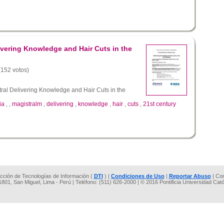
ivering Knowledge and Hair Cuts in the
 (152 votos)
ral Delivering Knowledge and Hair Cuts in the
ia
,
,
magistralm
,
delivering
,
knowledge
,
hair
,
cuts
,
21st century
rección de Tecnologías de Información (
DTI
) |
Condiciones de Uso
|
Reportar Abuso
| Co
 1801, San Miguel, Lima - Perú | Teléfono: (511) 626-2000 | © 2016 Pontificia Universidad Cat