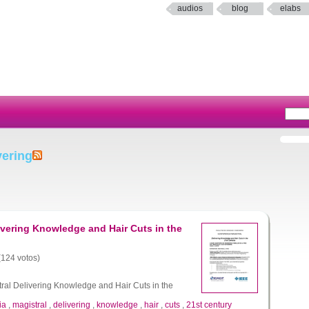
audios
blog
elabs
vering
ivering Knowledge and Hair Cuts in the
 (124 votos)
ral Delivering Knowledge and Hair Cuts in the
ia
,
magistral
,
delivering
,
knowledge
,
hair
,
cuts
,
21st century