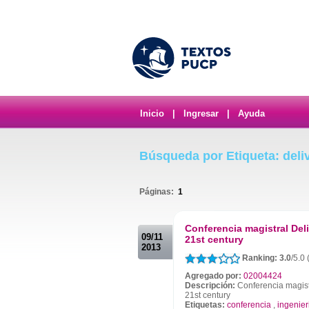
Inicio
|
Ingresar
|
Ayuda
Búsqueda por Etiqueta: deli
Páginas:
1
.
Conferencia magistral Del
09/11
21st century
2013
Ranking: 3.0
/5.0
Agregado por:
02004424
Descripción:
Conferencia magist
21st century
Etiquetas:
conferencia
,
ingenier