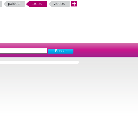
paideia
textos
videos