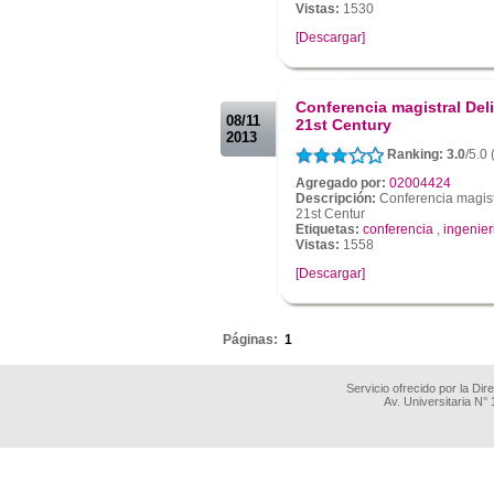
Vistas:
1530
[Descargar]
.
.
Conferencia magistral Del
08/11
21st Century
2013
Ranking: 3.0
/5.0
Agregado por:
02004424
Descripción:
Conferencia magist
21st Centur
Etiquetas:
conferencia
,
ingenier
Vistas:
1558
[Descargar]
.
Páginas:
1
Servicio ofrecido por la Di
Av. Universitaria N°