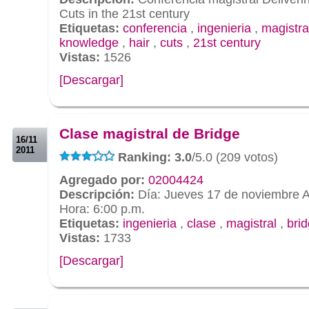
Cuts in the 21st century
Etiquetas:
conferencia
,
ingenieria
,
magistra
knowledge
,
hair
,
cuts
,
21st century
Vistas:
1526
[Descargar]
.
.
Clase magistral de Bridge
16/11
2011
Ranking: 3.0
/5.0 (209 votos)
Agregado por:
02004424
Descripción:
Día: Jueves 17 de noviembre A
Hora: 6:00 p.m.
Etiquetas:
ingenieria
,
clase
,
magistral
,
bri
Vistas:
1733
[Descargar]
.
.