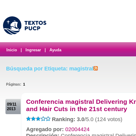
Inicio
|
Ingresar
|
Ayuda
Búsqueda por Etiqueta: magistral
Páginas:
1
.
Conferencia magistral Delivering 
09/11
and Hair Cuts in the 21st century
2013
Ranking: 3.0
/5.0 (124 votos)
Agregado por:
02004424
Descripción:
Conferencia magistral Deliver