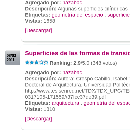
Agregado por:
hazabac
Descripción:
Algunas superficies cilíndricas
Etiquetas:
geometría del espacio
,
superficie
Vistas:
1658
[Descargar]
.
.
Superficies de las formas de transi
08/03
2011
Ranking: 2.9
/5.0 (348 votos)
Agregado por:
hazabac
Descripción:
Autora: Crespo Cabillo, Isabel 
Doctoral de Arquitectura. Universidad Polité
http://www.tesisenred.net/TDX/TDX_UPC/T
0317105-171559//37Icc37de39.pdf
Etiquetas:
arquitectura
,
geometría del espa
Vistas:
1810
[Descargar]
.