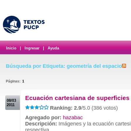
Inicio
|
Ingresar
|
Ayuda
Búsqueda por Etiqueta: geometría del espacio
Páginas:
1
.
Ecuación cartesiana de superficies
08/03
2011
Ranking: 2.9
/5.0 (386 votos)
Agregado por:
hazabac
Descripción:
Imágenes y la ecuación cartes
respectiva