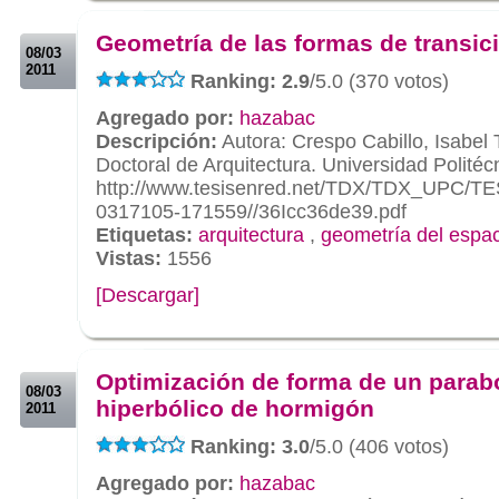
.
Geometría de las formas de transic
08/03
2011
Ranking: 2.9
/5.0 (370 votos)
Agregado por:
hazabac
Descripción:
Autora: Crespo Cabillo, Isabel 
Doctoral de Arquitectura. Universidad Polité
http://www.tesisenred.net/TDX/TDX_UPC/T
0317105-171559//36Icc36de39.pdf
Etiquetas:
arquitectura
,
geometría del espa
Vistas:
1556
[Descargar]
.
.
Optimización de forma de un parab
08/03
hiperbólico de hormigón
2011
Ranking: 3.0
/5.0 (406 votos)
Agregado por:
hazabac