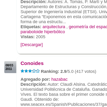
Descripción:
Autores: A. Tomás, P. Martí y M
Departamento de Estructuras y Construcción
Superior de Ingeniería Industrial (ETSII). Uni
Cartagena "Exponemos en esta comunicación,
forma de una estructu...
Etiquetas:
arquitectura
,
geometría del espa
paraboloide hiperbólico
Vistas:
2005
[Descargar]
.
.
Conoides
08/03
2011
Ranking: 2.9
/5.0 (417 votos)
Agregado por:
hazabac
Descripción:
Autor: Claudi Alsina. Catedrátic
Universidad Politécnica de Cataluña. Ganado
Vives. El texto basa sobre el primer conoide 
Gaudi. Obtenido de:
www.seacex.es/Spanish/Publicaciones/37/ga