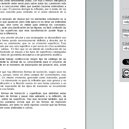
Cód
Dir
Cód