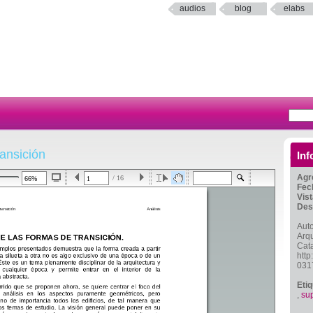
audios
blog
elabs
ransición
Inf
Agr
/ 16
Fec
Vis
Des
Auto
Arqu
Cat
htt
031
Eti
,
sup