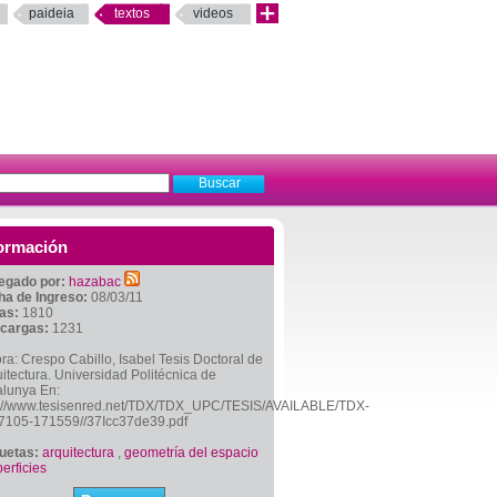
paideia
textos
videos
ormación
egado por:
hazabac
ha de Ingreso:
08/03/11
tas:
1810
cargas:
1231
ra: Crespo Cabillo, Isabel Tesis Doctoral de
itectura. Universidad Politécnica de
alunya En:
p://www.tesisenred.net/TDX/TDX_UPC/TESIS/AVAILABLE/TDX-
7105-171559//37Icc37de39.pdf
quetas:
arquitectura
,
geometría del espacio
erficies