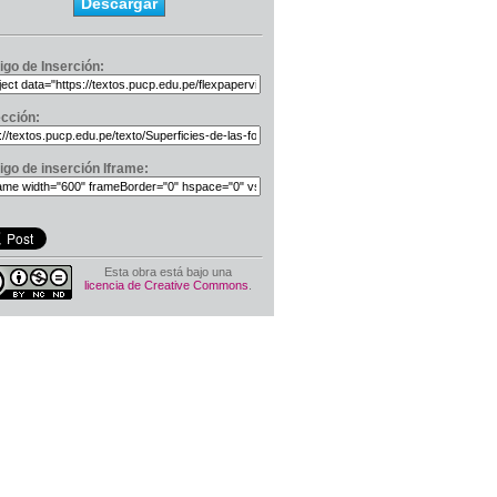
Descargar
igo de Inserción:
ección:
igo de inserción Iframe:
Esta obra está bajo una
licencia de Creative Commons
.