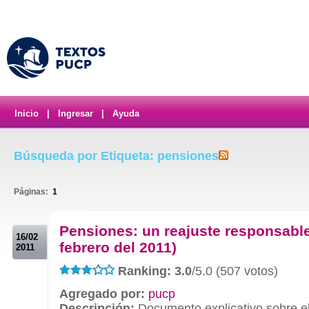
Inicio
|
Ingresar
|
Ayuda
Búsqueda por Etiqueta: pensiones
Páginas:
1
.
Pensiones: un reajuste responsable
16/02
febrero del 2011)
2011
Ranking: 3.0
/5.0 (507 votos)
Agregado por:
pucp
Descripción:
Documento explicativo sobre el