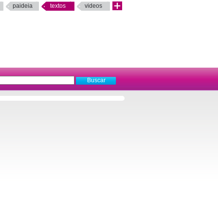
paideia
textos
videos