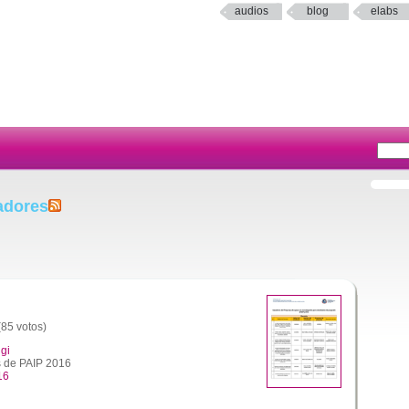
audios
blog
elabs
adores
(85 votos)
gi
s de PAIP 2016
16