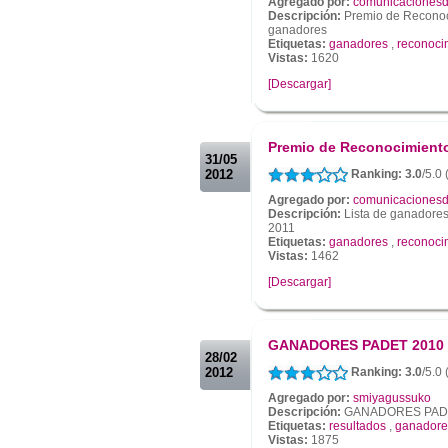
Agregado por:
comunicacionesd
Descripción:
Premio de Reconoci
ganadores
Etiquetas:
ganadores
,
reconocim
Vistas:
1620
[Descargar]
.
.
Premio de Reconocimiento 
31/05
2012
Ranking: 3.0
/5.0
Agregado por:
comunicacionesd
Descripción:
Lista de ganadores
2011
Etiquetas:
ganadores
,
reconocim
Vistas:
1462
[Descargar]
.
.
GANADORES PADET 2010
28/02
2012
Ranking: 3.0
/5.0
Agregado por:
smiyagussuko
Descripción:
GANADORES PAD
Etiquetas:
resultados
,
ganadore
Vistas:
1875