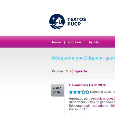
Inicio
|
Ingresar
|
Ayuda
Búsqueda por Etiqueta: gan
Páginas:
1
2
Siguiente
.
Ganadores PAIP 2016
26/07
2016
Ranking: 3.0
/5.0 
Agregado por:
comunicacionesd
Descripción:
Lista de ganadore
Etiquetas:
paip
,
ganadores
,
20
Vistas:
1647