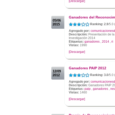
[Descargar]
.
.
Ganadores del Reconocimi
05/06
2015
Ranking: 2.9
/5.0 
Agregado por:
comunicacionesd
Descripción:
Presentación de la
Investigación 2014
Etiquetas:
ganadores
,
2014
,
ri
Vistas:
1990
[Descargar]
.
.
Ganadores PAIP 2012
12/09
2012
Ranking: 3.0
/5.0
Agregado por:
comunicacionesd
Descripción:
Ganadores PAIP 2
Etiquetas:
paip
,
ganadores
,
res
Vistas:
1460
[Descargar]
.
.