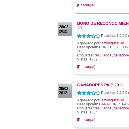
[Descargar]
.
.
BONO DE RECONOCIMIENT
28/02
2011
2012
Ranking: 3.0
/5.0
Agregado por:
smiyagussuko
Descripción:
BONO DE RECONOC
2011
Etiquetas:
resultados
,
ganadore
Vistas:
1709
[Descargar]
.
.
GANADORES PAIP 2011
28/02
2012
Ranking: 2.9
/5.0
Agregado por:
smiyagussuko
Descripción:
GANADORES PAIP
Etiquetas:
resultados
,
ganadore
Vistas:
1684
[Descargar]
.