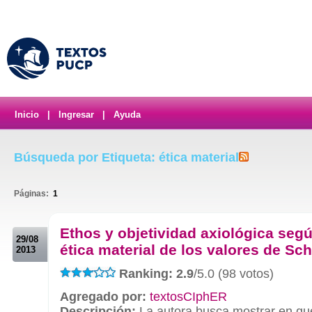
Inicio
|
Ingresar
|
Ayuda
Búsqueda por Etiqueta: ética material
Páginas:
1
.
Ethos y objetividad axiológica segú
29/08
ética material de los valores de Sch
2013
Ranking: 2.9
/5.0 (98 votos)
Agregado por:
textosCIphER
Descripción:
La autora busca mostrar en qué