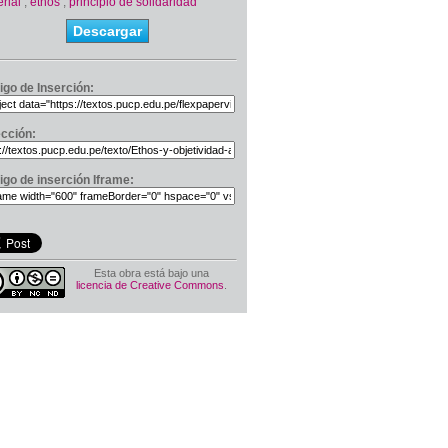
rial
,
ethos
,
principio de solidaridad
Descargar
igo de Inserción:
ección:
igo de inserción Iframe:
Esta obra está bajo una
licencia de Creative Commons
.