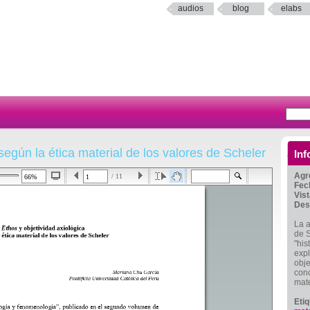
audios
blog
elabs
según la ética material de los valores de Scheler
Inf
Agr
/ 11
Fec
Vis
Des
La a
de S
"his
expl
obje
conc
mate
Eti