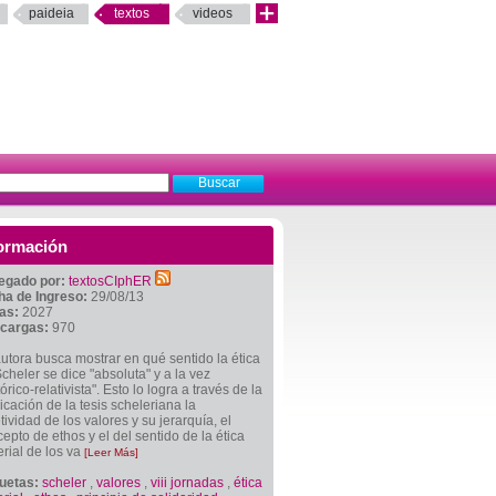
paideia
textos
videos
ormación
egado por:
textosCIphER
ha de Ingreso:
29/08/13
tas:
2027
cargas:
970
utora busca mostrar en qué sentido la ética
cheler se dice "absoluta" y a la vez
tórico-relativista". Esto lo logra a través de la
icación de la tesis scheleriana la
tividad de los valores y su jerarquía, el
epto de ethos y el del sentido de la ética
rial de los va
[Leer Más]
quetas:
scheler
,
valores
,
viii jornadas
,
ética