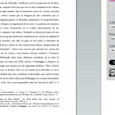
mate
Cód
Dir
Cód