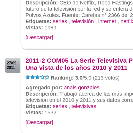
Descripción:
CEO de Netflix, Reed Hastings,
futuro de la televisión por la red y se entera 
Polvos Azules. Fuente: Caretas n° 2366 del 
Etiquetas:
series
,
televisión
,
internet
,
netfli
Vistas:
1989
[Descargar]
.
.
2011-2 COM05 La Serie Televisiva 
27/09
Una vista de los años 2010 y 2011
2011
Ranking: 3.0
/5.0 (213 votos)
Agregado por:
anais.gonzales
Descripción:
Trabajo acerca de las más impo
television en el 2010 y 2011 y sus datos cor
Etiquetas:
series
,
televisivas
Vistas:
1532
[Descargar]
.