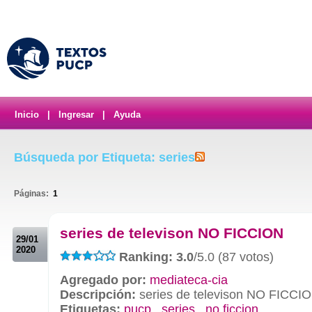
Inicio
|
Ingresar
|
Ayuda
Búsqueda por Etiqueta: series
Páginas:
1
.
series de televison NO FICCION
29/01
2020
Ranking: 3.0
/5.0 (87 votos)
Agregado por:
mediateca-cia
Descripción:
series de televison NO FICCI
Etiquetas:
pucp
,
series
,
no ficcion