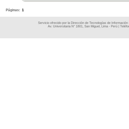
Páginas:
1
Servicio ofrecido por la Dirección de Tecnologías de Información
Av. Universitaria N° 1801, San Miguel, Lima - Perú | Teléf