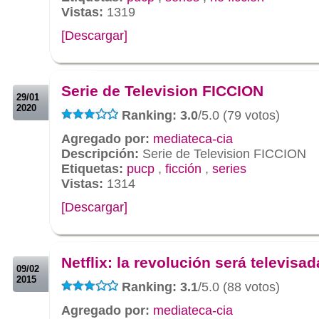
Vistas:
1319
[Descargar]
.
.
Serie de Television FICCION
29/01
2020
Ranking: 3.0
/5.0 (79 votos)
Agregado por:
mediateca-cia
Descripción:
Serie de Television FICCION
Etiquetas:
pucp
,
ficción
,
series
Vistas:
1314
[Descargar]
.
.
Netflix: la revolución será televisad
09/02
2015
Ranking: 3.1
/5.0 (88 votos)
Agregado por:
mediateca-cia