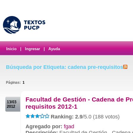
Inicio
|
Ingresar
|
Ayuda
Búsqueda por Etiqueta: cadena pre-requisitos
Páginas:
1
.
Facultad de Gestión - Cadena de Pr
13/03
requisitos 2012-1
2012
Ranking: 2.9
/5.0 (188 votos)
Agregado por:
fgad
Descripción:
Facultad de Gestión - Cadena d