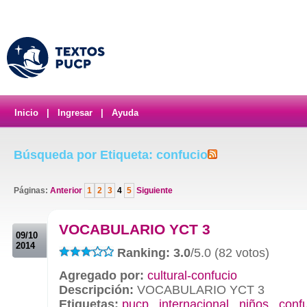
Inicio
|
Ingresar
|
Ayuda
Búsqueda por Etiqueta: confucio
Páginas:
Anterior
1
2
3
4
5
Siguiente
.
VOCABULARIO YCT 3
09/10
2014
Ranking: 3.0
/5.0 (82 votos)
Agregado por:
cultural-confucio
Descripción:
VOCABULARIO YCT 3
Etiquetas:
pucp
,
internacional
,
niños
,
conf