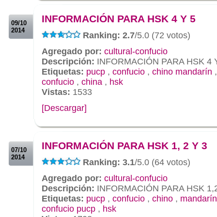
.
INFORMACIÓN PARA HSK 4 Y 5
09/10
2014
Ranking: 2.7
/5.0 (72 votos)
Agregado por:
cultural-confucio
Descripción:
INFORMACIÓN PARA HSK 4 Y
Etiquetas:
pucp
,
confucio
,
chino mandarín
confucio
,
china
,
hsk
Vistas:
1533
[Descargar]
.
.
INFORMACIÓN PARA HSK 1, 2 Y 3
07/10
2014
Ranking: 3.1
/5.0 (64 votos)
Agregado por:
cultural-confucio
Descripción:
INFORMACIÓN PARA HSK 1,2
Etiquetas:
pucp
,
confucio
,
chino
,
mandarín
confucio pucp
,
hsk