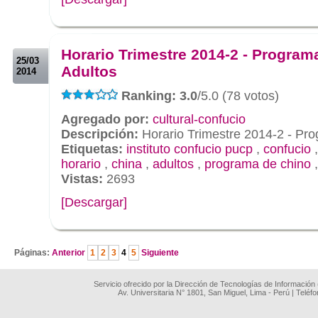
.
.
Horario Trimestre 2014-2 - Program
25/03
Adultos
2014
Ranking: 3.0
/5.0 (78 votos)
Agregado por:
cultural-confucio
Descripción:
Horario Trimestre 2014-2 - Pr
Etiquetas:
instituto confucio pucp
,
confucio
horario
,
china
,
adultos
,
programa de chino
Vistas:
2693
[Descargar]
.
Páginas:
Anterior
1
2
3
4
5
Siguiente
Servicio ofrecido por la Dirección de Tecnologías de Información
Av. Universitaria N° 1801, San Miguel, Lima - Perú | Teléf