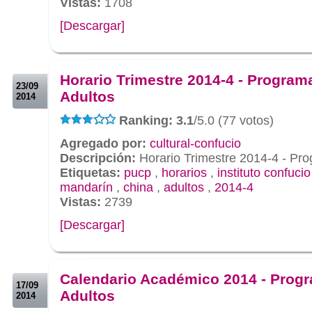
Vistas:
1708
[Descargar]
.
.
Horario Trimestre 2014-4 - Program
23/09
Adultos
2014
Ranking: 3.1
/5.0 (77 votos)
Agregado por:
cultural-confucio
Descripción:
Horario Trimestre 2014-4 - Pr
Etiquetas:
pucp
,
horarios
,
instituto confuci
mandarín
,
china
,
adultos
,
2014-4
Vistas:
2739
[Descargar]
.
.
Calendario Académico 2014 - Prog
17/09
Adultos
2014