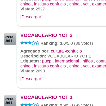
chino
,
instituto confucio
,
china
,
yct
,
exame
Vistas:
2527
[Descargar]
.
.
VOCABULARIO YCT 2
09/10
2014
Ranking: 3.0
/5.0 (86 votos)
Agregado por:
cultural-confucio
Descripción:
VOCABULARIO YCT 2
Etiquetas:
pucp
,
internacional
,
niños
,
conf
chino
,
instituto confucio
,
china
,
yct
,
exame
Vistas:
2693
[Descargar]
.
.
VOCABULARIO YCT 1
09/10
2014
Ranking: 2.9
/5.0 (95 votos)