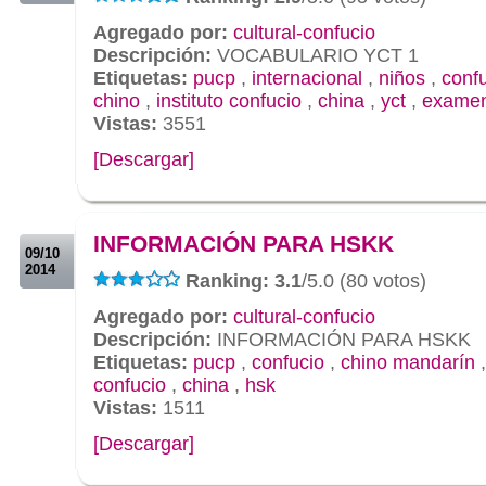
Agregado por:
cultural-confucio
Descripción:
VOCABULARIO YCT 1
Etiquetas:
pucp
,
internacional
,
niños
,
conf
chino
,
instituto confucio
,
china
,
yct
,
exame
Vistas:
3551
[Descargar]
.
.
INFORMACIÓN PARA HSKK
09/10
2014
Ranking: 3.1
/5.0 (80 votos)
Agregado por:
cultural-confucio
Descripción:
INFORMACIÓN PARA HSKK
Etiquetas:
pucp
,
confucio
,
chino mandarín
confucio
,
china
,
hsk
Vistas:
1511
[Descargar]
.