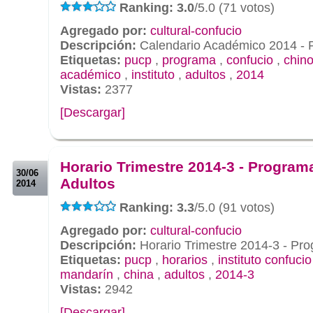
Ranking: 3.0
/5.0 (71 votos)
Agregado por:
cultural-confucio
Descripción:
Calendario Académico 2014 - 
Etiquetas:
pucp
,
programa
,
confucio
,
chin
académico
,
instituto
,
adultos
,
2014
Vistas:
2377
[Descargar]
.
.
Horario Trimestre 2014-3 - Program
30/06
Adultos
2014
Ranking: 3.3
/5.0 (91 votos)
Agregado por:
cultural-confucio
Descripción:
Horario Trimestre 2014-3 - Pr
Etiquetas:
pucp
,
horarios
,
instituto confuci
mandarín
,
china
,
adultos
,
2014-3
Vistas:
2942
[Descargar]