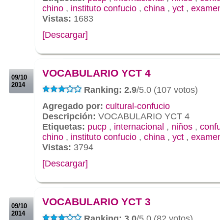
chino
,
instituto confucio
,
china
,
yct
,
exame
Vistas:
1683
[Descargar]
.
.
VOCABULARIO YCT 4
09/10
2014
Ranking: 2.9
/5.0 (107 votos)
Agregado por:
cultural-confucio
Descripción:
VOCABULARIO YCT 4
Etiquetas:
pucp
,
internacional
,
niños
,
conf
chino
,
instituto confucio
,
china
,
yct
,
exame
Vistas:
3794
[Descargar]
.
.
VOCABULARIO YCT 3
09/10
2014
Ranking: 3.0
/5.0 (82 votos)