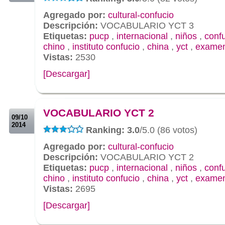
Agregado por:
cultural-confucio
Descripción:
VOCABULARIO YCT 3
Etiquetas:
pucp
,
internacional
,
niños
,
conf
chino
,
instituto confucio
,
china
,
yct
,
exame
Vistas:
2530
[Descargar]
.
.
VOCABULARIO YCT 2
09/10
2014
Ranking: 3.0
/5.0 (86 votos)
Agregado por:
cultural-confucio
Descripción:
VOCABULARIO YCT 2
Etiquetas:
pucp
,
internacional
,
niños
,
conf
chino
,
instituto confucio
,
china
,
yct
,
exame
Vistas:
2695
[Descargar]
.