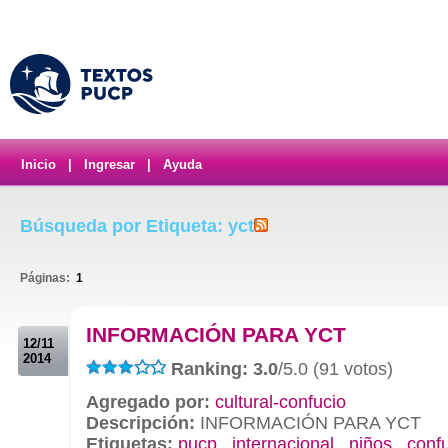
Inicio
|
Ingresar
|
Ayuda
Búsqueda por Etiqueta: yct
Páginas:
1
.
INFORMACIÓN PARA YCT
12/11
2014
Ranking: 3.0
/5.0 (91 votos)
Agregado por:
cultural-confucio
Descripción:
INFORMACIÓN PARA YCT
Etiquetas:
pucp
,
internacional
,
niños
,
conf