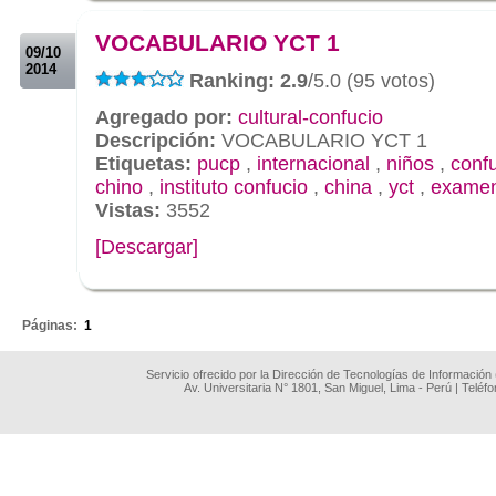
.
VOCABULARIO YCT 1
09/10
2014
Ranking: 2.9
/5.0 (95 votos)
Agregado por:
cultural-confucio
Descripción:
VOCABULARIO YCT 1
Etiquetas:
pucp
,
internacional
,
niños
,
conf
chino
,
instituto confucio
,
china
,
yct
,
exame
Vistas:
3552
[Descargar]
.
Páginas:
1
Servicio ofrecido por la Dirección de Tecnologías de Información
Av. Universitaria N° 1801, San Miguel, Lima - Perú | Teléf