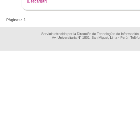
[Descargar]
.
Páginas:
1
Servicio ofrecido por la Dirección de Tecnologías de Información
Av. Universitaria N° 1801, San Miguel, Lima - Perú | Teléf