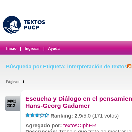
Inicio
|
Ingresar
|
Ayuda
Búsqueda por Etiqueta: interpretación de textos
Páginas:
1
.
Escucha y Diálogo en el pensamien
04/02
Hans-Georg Gadamer
2012
Ranking: 2.9
/5.0 (171 votos)
Agregado por:
textosCIphER
Descripción:
Trabajo que trata de mostrar l