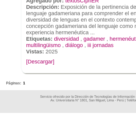
Agregado por:
textosCIphER
Descripción:
Exposición de la pertinencia de
lenguaje gadameriana para comprender el enc
diversidad de lenguas en el contexto contem
concepción gadameriana del lenguaje como 
experiencia hermenéutica ...
Etiquetas:
diversidad
,
gadamer
,
hermenéut
multilingüismo
,
diálogo
,
iii jornadas
Vistas:
2025
[Descargar]
.
Páginas:
1
Servicio ofrecido por la Dirección de Tecnologías de Información
Av. Universitaria N° 1801, San Miguel, Lima - Perú | Teléf