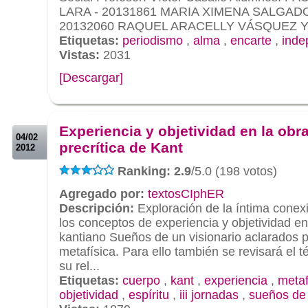
LARA - 20131861 MARIA XIMENA SALGAD
20132060 RAQUEL ARACELLY VÁSQUEZ 
Etiquetas:
periodismo
,
alma
,
encarte
,
inde
Vistas:
2031
[Descargar]
.
.
Experiencia y objetividad en la obr
04/02
precrítica de Kant
2012
Ranking: 2.9
/5.0 (198 votos)
Agregado por:
textosCIphER
Descripción:
Exploración de la íntima conexi
los conceptos de experiencia y objetividad en 
kantiano Sueños de un visionario aclarados p
metafísica. Para ello también se revisará el 
su rel...
Etiquetas:
cuerpo
,
kant
,
experiencia
,
metaf
objetividad
,
espíritu
,
iii jornadas
,
sueños de 