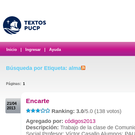
Inicio
|
Ingresar
|
Ayuda
Búsqueda por Etiqueta: alma
Páginas:
1
.
Encarte
21/04
2013
Ranking: 3.0
/5.0 (138 votos)
Agregado por:
códigos2013
Descripción:
Trabajo de la clase de Comuni
Social Profesor: Víctor Casallo Alumnos: