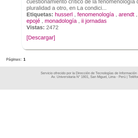
cuestionamiento crítico de la fenomenología d
pluralidad a otro, en La condici...
Etiquetas:
husserl
,
fenomenología
,
arendt
epojé
,
monadología
,
ii jornadas
Vistas:
2472
[Descargar]
.
Páginas:
1
Servicio ofrecido por la Dirección de Tecnologías de Información
Av. Universitaria N° 1801, San Miguel, Lima - Perú | Teléf