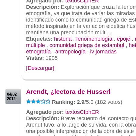
Agregado por:
textosCIphER
Descripción:
Exploración que cruza la fenom
etnografía, ya que trata de variar las miradas
identificado como la comunidad griega de Es
método inspirado en la variación eidética hu
mantiene una preocupación multi...
Etiquetas:
historia
,
fenomenología
,
epojé
,
múltiple
,
comunidad griega de estambul
,
he
etnografía
,
antropología
,
iv jornadas
Vistas:
1905
[Descargar]
.
.
Arendt, ¿lectora de Husserl
04/02
2012
Ranking: 2.9
/5.0 (182 votos)
Agregado por:
textosCIphER
Descripción:
Breve recuento del contacto 
Arendt tuvo, a lo largo de su vida, con la ob
una posible interpretación de la obra de este