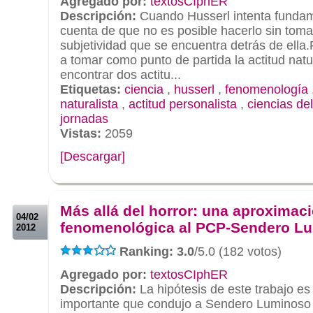
Agregado por:
textosCIphER
Descripción:
Cuando Husserl intenta fundame
cuenta de que no es posible hacerlo sin toma
subjetividad que se encuentra detrás de ella.
a tomar como punto de partida la actitud nat
encontrar dos actitu...
Etiquetas:
ciencia
,
husserl
,
fenomenología
naturalista
,
actitud personalista
,
ciencias del
jornadas
Vistas:
2059
[Descargar]
.
.
Más allá del horror: una aproximac
04/02
fenomenológica al PCP-Sendero L
2012
Ranking: 3.0
/5.0 (182 votos)
Agregado por:
textosCIphER
Descripción:
La hipótesis de este trabajo e
importante que condujo a Sendero Luminoso 