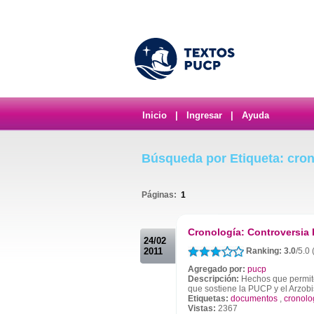
Inicio
|
Ingresar
|
Ayuda
Búsqueda por Etiqueta: cron
Páginas:
1
.
Cronología: Controversia
24/02
2011
Ranking: 3.0
/5.0
Agregado por:
pucp
Descripción:
Hechos que permiten
que sostiene la PUCP y el Arzob
Etiquetas:
documentos
,
cronolo
Vistas:
2367