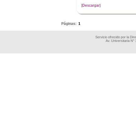
[Descargar]
.
Páginas:
1
Servicio ofrecido por la Di
Av. Universitaria N°