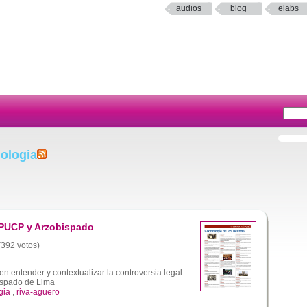
audios
blog
elabs
ologia
 PUCP y Arzobispado
 (392 votos)
 entender y contextualizar la controversia legal
ispado de Lima
gia
,
riva-aguero