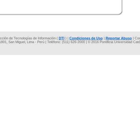
rección de Tecnologías de Información (
DTI
) |
Condiciones de Uso
|
Reportar Abuso
| Co
 1801, San Miguel, Lima - Perú | Teléfono: (511) 626-2000 | © 2016 Pontificia Universidad Cat