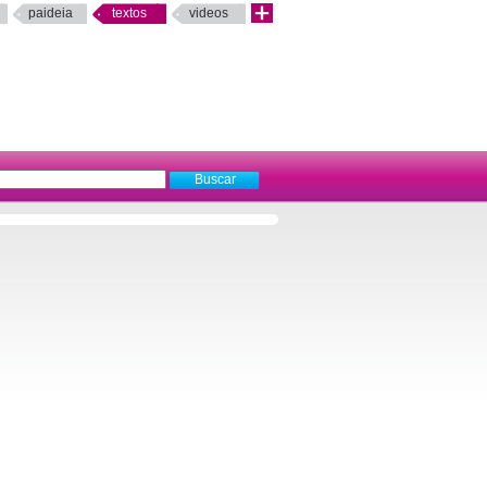
paideia
textos
videos