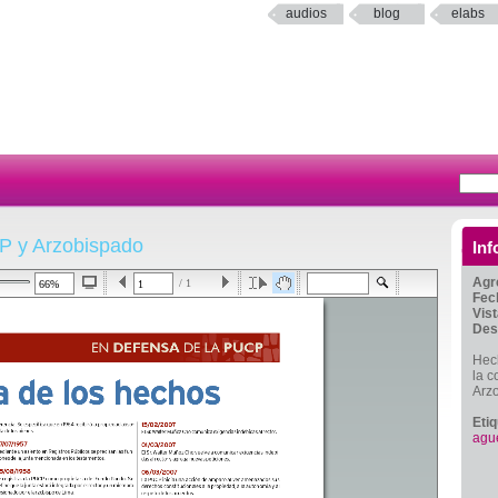
audios
blog
elabs
P y Arzobispado
Inf
Agr
/ 1
Fec
Vis
Des
Hech
la c
Arz
Eti
agu