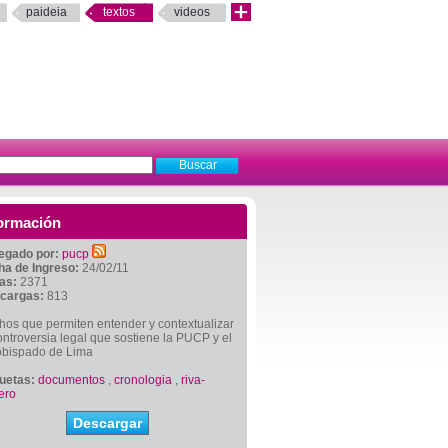
paideia
textos
videos
ormación
egado por:
pucp
ha de Ingreso:
24/02/11
tas:
2371
cargas:
813
os que permiten entender y contextualizar
ontroversia legal que sostiene la PUCP y el
obispado de Lima
quetas:
documentos
,
cronologia
,
riva-
ero
Descargar