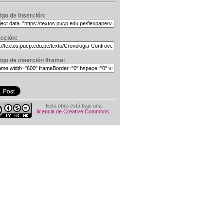
igo de Inserción:
ección:
igo de inserción Iframe:
Esta obra está bajo una
licencia de Creative Commons
.