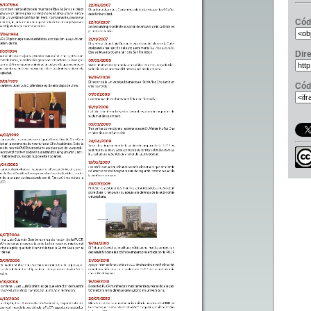
Cód
Dir
Cód