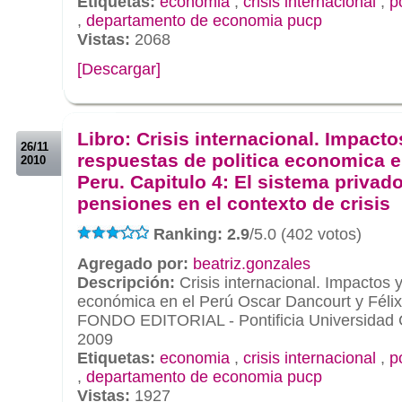
Etiquetas:
economia
,
crisis internacional
,
p
,
departamento de economia pucp
Vistas:
2068
[Descargar]
.
.
Libro: Crisis internacional. Impacto
26/11
respuestas de politica economica e
2010
Peru. Capitulo 4: El sistema privad
pensiones en el contexto de crisis
Ranking: 2.9
/5.0 (402 votos)
Agregado por:
beatriz.gonzales
Descripción:
Crisis internacional. Impactos y
económica en el Perú Oscar Dancourt y Félix
FONDO EDITORIAL - Pontificia Universidad C
2009
Etiquetas:
economia
,
crisis internacional
,
p
,
departamento de economia pucp
Vistas:
1927