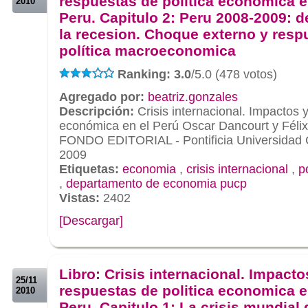
respuestas de politica economica e
2010
Peru. Capitulo 2: Peru 2008-2009: d
la recesion. Choque externo y resp
política macroeconomica
Ranking: 3.0
/5.0 (478 votos)
Agregado por:
beatriz.gonzales
Descripción:
Crisis internacional. Impactos y
económica en el Perú Oscar Dancourt y Félix
FONDO EDITORIAL - Pontificia Universidad C
2009
Etiquetas:
economia
,
crisis internacional
,
p
,
departamento de economia pucp
Vistas:
2402
[Descargar]
.
.
Libro: Crisis internacional. Impacto
25/11
respuestas de politica economica e
2010
Peru. Capitulo 1: La crisis mundial