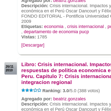
Agregado por:
beatriz.gonzales
Descripción:
Crisis internacional. Impactos y
económica en el Perú Oscar Dancourt y Félix
FONDO EDITORIAL - Pontificia Universidad C
2009
Etiquetas:
economia
,
crisis internacional
,
p
,
departamento de economia pucp
Vistas:
1785
[Descargar]
.
.
Libro: Crisis internacional. Impacto
26/11
respuestas de politica economica e
2010
Peru. Capitulo 7: Crisis internaciona
integracion regional
Ranking: 3.0
/5.0 (388 votos)
Agregado por:
beatriz.gonzales
Descripción:
Crisis internacional. Impactos y
económica en el Perú Oscar Dancourt y Félix