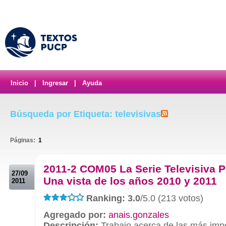
Inicio
|
Ingresar
|
Ayuda
Búsqueda por Etiqueta: televisivas
Páginas:
1
.
2011-2 COM05 La Serie Televisiva 
27/09
Una vista de los años 2010 y 2011
2011
Ranking: 3.0
/5.0 (213 votos)
Agregado por:
anais.gonzales
Descripción:
Trabajo acerca de las más impo