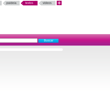
paideia
textos
videos