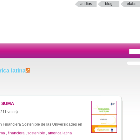
audios
blog
elabs
ica latina
o SUMA
(211 votos)
n Financiera Sostenible de las Universidades en
uma
,
financiera
,
sostenible
,
america latina