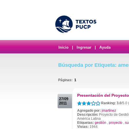
Inicio
|
Ingresar
|
Ayuda
Búsqueda por Etiqueta: amer
Páginas:
1
.
Presentación del Proyect
27/09
2011
Ranking: 3.0
/5.0 
Agregado por:
jmartinez
Descripción:
Proyecto de Gestió
América Latina
Etiquetas:
gestión
,
proyecto
,
s
Vistas:
1944