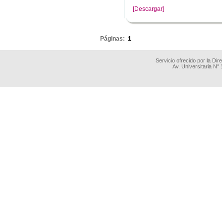
[Descargar]
.
Páginas:
1
Servicio ofrecido por la Di
Av. Universitaria N°