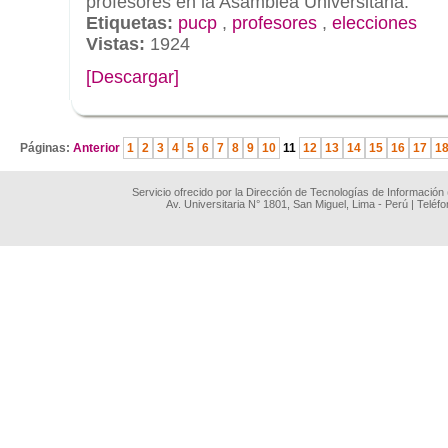
profesores en la Asamblea Universitaria.
Etiquetas:
pucp
,
profesores
,
elecciones
Vistas:
1924
[Descargar]
.
Páginas:
Anterior
1
2
3
4
5
6
7
8
9
10
11
12
13
14
15
16
17
1
Servicio ofrecido por la Dirección de Tecnologías de Información
Av. Universitaria N° 1801, San Miguel, Lima - Perú | Teléf