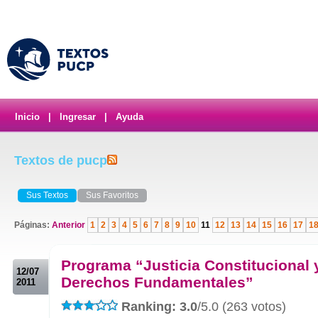
Inicio
|
Ingresar
|
Ayuda
Textos de pucp
Sus Textos
Sus Favoritos
Páginas:
Anterior
1
2
3
4
5
6
7
8
9
10
11
12
13
14
15
16
17
1
.
Programa “Justicia Constitucional 
12/07
Derechos Fundamentales”
2011
Ranking: 3.0
/5.0 (263 votos)