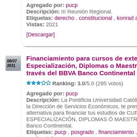
Agregado por:
pucp
Descripción:
III Reunión Regional.
Etiquetas:
derecho
,
constitucional
,
konrad 
Vistas:
2021
[Descargar]
.
.
Financiamiento para cursos de ext
08/07
Especialización, Diplomas o Maestr
2011
través del BBVA Banco Continental
Ranking: 3.0
/5.0 (295 votos)
Agregado por:
pucp
Descripción:
La Pontificia Universidad Catól
la Dirección de Servicios Económicos, te pr
alternativa para financiar tus estudios d
ESPECIALIZACIÓN, DIPLOMAS Ó MAESTRÍAS
Banco Continental.
Etiquetas:
pucp
,
posgrado
,
financiamiento