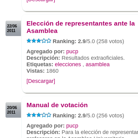
.
.
Elección de representantes ante la
22/06
Asamblea
2011
Ranking: 2.9
/5.0 (258 votos)
Agregado por:
pucp
Descripción:
Resultados extraoficiales.
Etiquetas:
elecciones
,
asamblea
Vistas:
1860
[Descargar]
.
.
Manual de votación
20/06
2011
Ranking: 2.9
/5.0 (256 votos)
Agregado por:
pucp
Descripción:
Para la elección de representa