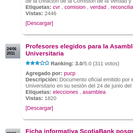
de la creación de la Comisión de la Verdad y 
Etiquetas:
cvr
,
comision
,
verdad
,
reconcili
Vistas:
2446
[Descargar]
.
.
Profesores elegidos para la Asamb
24/06
Universitaria
2011
Ranking: 3.0
/5.0 (311 votos)
Agregado por:
pucp
Descripción:
Documento oficial emitido por e
Universitario en su sesión del 24 de junio del
Etiquetas:
elecciones
,
asamblea
Vistas:
1820
[Descargar]
.
.
Ficha informativa ScotiaBank posgr