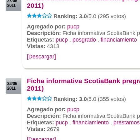
23/06
2011)
2011
Ranking: 3.0
/5.0 (295 votos)
Agregado por:
pucp
Descripción:
Ficha informativa ScotiaBank p
Etiquetas:
pucp
,
posgrado
,
financiamiento
Vistas:
4313
[Descargar]
.
.
Ficha informativa ScotiaBank pregr
23/06
2011)
2011
Ranking: 3.0
/5.0 (355 votos)
Agregado por:
pucp
Descripción:
Ficha informativa ScotiaBank p
Etiquetas:
pucp
,
financiamiento
,
prestamos
Vistas:
2679
[Descargar]