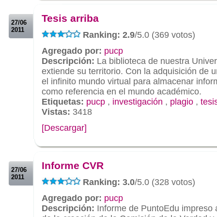
.
Tesis arriba
27/06
2011
Ranking: 2.9
/5.0 (369 votos)
Agregado por:
pucp
Descripción:
La biblioteca de nuestra Unive
extiende su territorio. Con la adquisición de un
el infinito mundo virtual para almacenar inf
como referencia en el mundo académico.
Etiquetas:
pucp
,
investigación
,
plagio
,
tesi
Vistas:
3418
[Descargar]
.
.
Informe CVR
27/06
2011
Ranking: 3.0
/5.0 (328 votos)
Agregado por:
pucp
Descripción:
Informe de PuntoEdu impreso 