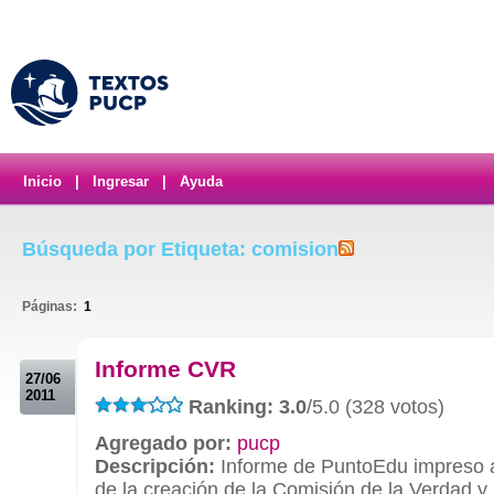
Inicio
|
Ingresar
|
Ayuda
Búsqueda por Etiqueta: comision
Páginas:
1
.
Informe CVR
27/06
2011
Ranking: 3.0
/5.0 (328 votos)
Agregado por:
pucp
Descripción:
Informe de PuntoEdu impreso 
de la creación de la Comisión de la Verdad y 