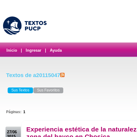
Inicio
|
Ingresar
|
Ayuda
Textos de a20115047
Sus Textos
Sus Favoritos
Páginas:
1
.
Experiencia estética de la naturalez
27/06
zona del hayco en Chosica
2015