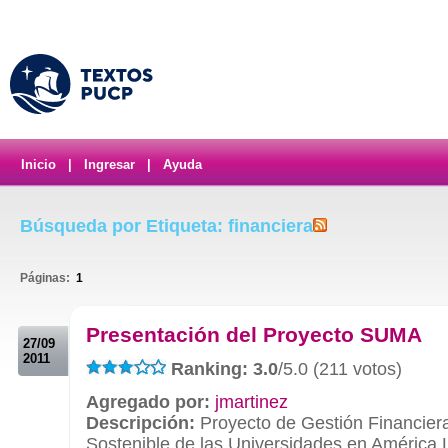
Inicio
|
Ingresar
|
Ayuda
Búsqueda por Etiqueta: financiera
Páginas:
1
.
Presentación del Proyecto SUMA
27/09
2011
Ranking: 3.0
/5.0 (211 votos)
Agregado por:
jmartinez
Descripción:
Proyecto de Gestión Financier
Sostenible de las Universidades en América 