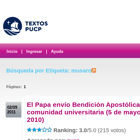
Inicio
|
Ingresar
|
Ayuda
Búsqueda por Etiqueta: musaro
Páginas:
1
.
El Papa envío Bendición Apostólica
02/09
comunidad universitaria (5 de mayo
2011
2010)
Ranking: 3.0
/5.0 (215 votos)