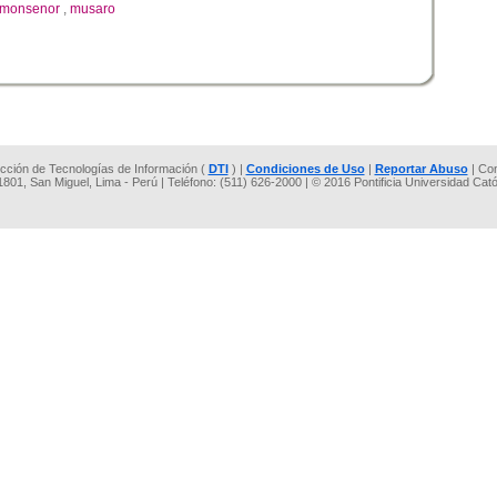
monsenor
,
musaro
rección de Tecnologías de Información (
DTI
) |
Condiciones de Uso
|
Reportar Abuso
| Co
 1801, San Miguel, Lima - Perú | Teléfono: (511) 626-2000 | © 2016 Pontificia Universidad Cat