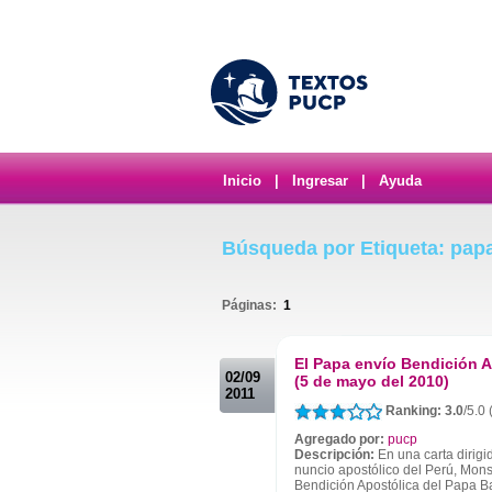
Inicio
|
Ingresar
|
Ayuda
Búsqueda por Etiqueta: pap
Páginas:
1
.
El Papa envío Bendición A
02/09
(5 de mayo del 2010)
2011
Ranking: 3.0
/5.0
Agregado por:
pucp
Descripción:
En una carta dirigi
nuncio apostólico del Perú, Mons
Bendición Apostólica del Papa Ba