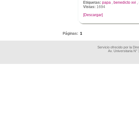
Etiquetas:
papa
,
benedicto xvi
,
Vistas:
1694
[Descargar]
.
Páginas:
1
Servicio ofrecido por la Di
Av. Universitaria N°