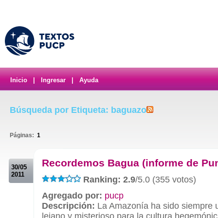
Inicio
|
Ingresar
|
Ayuda
Búsqueda por Etiqueta: baguazo
Páginas:
1
.
Recordemos Bagua (informe de Pu
30/05
2011
Ranking: 2.9
/5.0 (355 votos)
Agregado por:
pucp
Descripción:
La Amazonía ha sido siempre 
lejano y misterioso para la cultura hegemóni