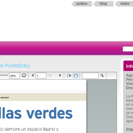
audios
blog
elabs
de PuntoEdu)
Inf
Agr
/ 3
Fec
Vis
Des
La 
leja
en e
nues
un e
Dos
apr
Eti