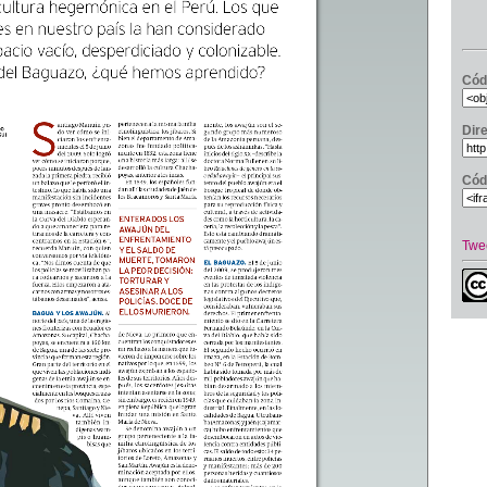
Cód
Dir
Cód
Twe