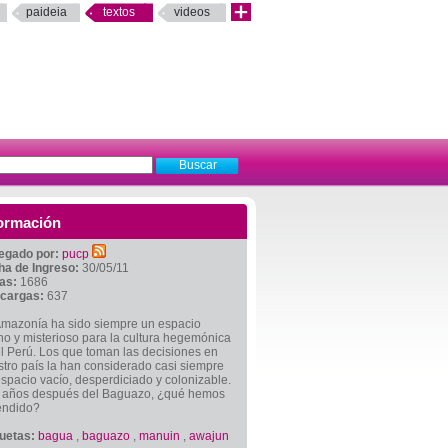
paideia
textos
videos
ormación
egado por:
pucp
ha de Ingreso:
30/05/11
tas:
1686
cargas:
637
Amazonía ha sido siempre un espacio
no y misterioso para la cultura hegemónica
l Perú. Los que toman las decisiones en
tro país la han considerado casi siempre
spacio vacío, desperdiciado y colonizable.
 años después del Baguazo, ¿qué hemos
endido?
quetas:
bagua
,
baguazo
,
manuin
,
awajun